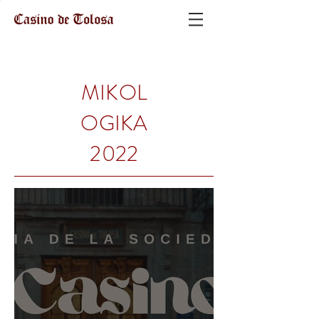
MIKOL
OGIKA
2022