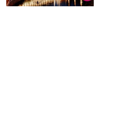
Casino
de Tolosa
Plaza Zaharra, 1
20400 Tolosa (GIPUZKOA)
info@casinotolosa.eus
+34 628772725