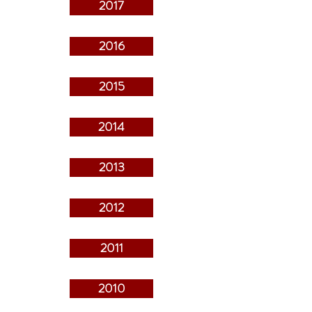
2017
2016
2015
2014
2013
2012
2011
2010