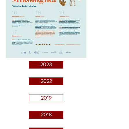
2023
2022
2019
2018