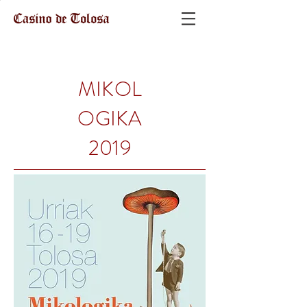
MIKOL
OGIKA
2019