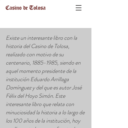
Existe un interesante libro con la
historia del Casino de Tolosa,
realizado con motivo de su
centenario,
1885-1985
, siendo en
aquel momento presidente de la
institución Eduardo Arrillaga
Domínguez y del que es autor José
Félix del Hoyo Simón. Este
interesante libro que relata con
minuciosidad la historia a lo largo de
los 100 años de la institución, hoy