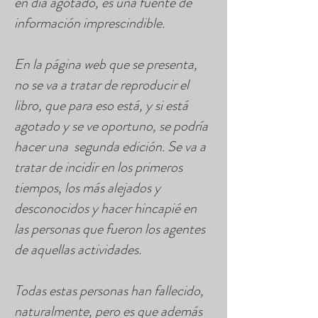
en día agotado, es una fuente de
información imprescindible.
En la página web que se presenta,
no se va a tratar de reproducir el
libro, que para eso está, y si está
agotado y se ve oportuno, se podría
hacer una segunda edición. Se va a
tratar de incidir en los primeros
tiempos, los más alejados y
desconocidos y hacer hincapié en
las personas que fueron los agentes
de aquellas actividades.
Todas estas personas han fallecido,
naturalmente, pero es que además