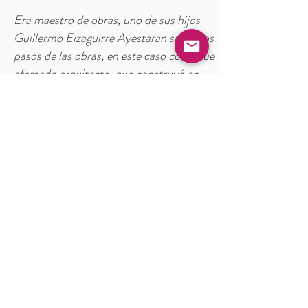
Era maestro de obras, uno de sus hijos
Guillermo Eizaguirre Ayestaran siguió los
pasos de las obras, en este caso como fue
afamado arquitecto, que construyó en
Tolosa, entre otras muchas cosas las
iglesias de los sacramentinos y de los
corazonistas, otro hermano suyo, Pepe
fue junto con Jesús Azkue y Germán
Iñurrategi, todos ellos tolosarras, socios
del Casino y del PNV el tribunal que juzgo
a José Antonio Primo de Rivera, el
fundador de la Falange Española, en
BODI (TOLOSA
02.10.1846)
Era un industrial profundamente religioso
que participó con importantes donaciones