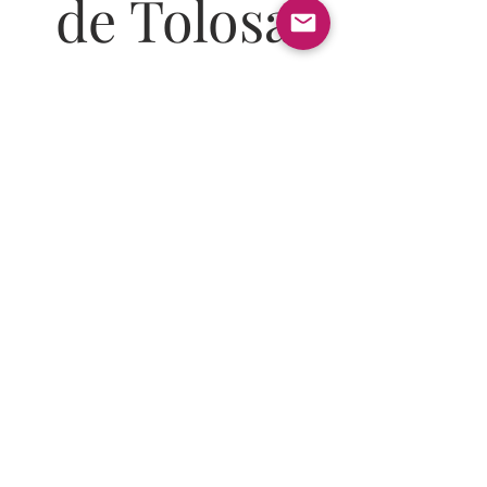
de Tolosa
Plaza Zaharra, 1
20400 Tolosa (GIPUZKOA)
info@casinotolosa.eus
+34 628772725