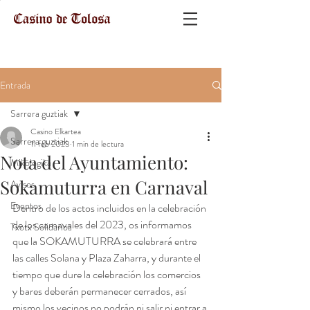
Entrada
Sarrera guztiak
Casino Elkartea
Sarrera guztiak
11 feb 2023
1 min de lectura
Nota del Ayuntamiento:
Mikologika
Sokamuturra en Carnaval
Avisos
Eventos
Dentro de los actos incluidos en la celebración 
de los carnavales del 2023, os informamos 
Txotx Solidarioa
que la SOKAMUTURRA se celebrará entre 
las calles Solana y Plaza Zaharra, y durante el 
tiempo que dure la celebración los comercios 
y bares deberán permanecer cerrados, así 
mismo los vecinos no podrán ni salir ni entrar a 