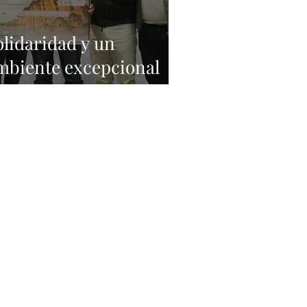
olidaridad y un
mbiente excepcional
yer