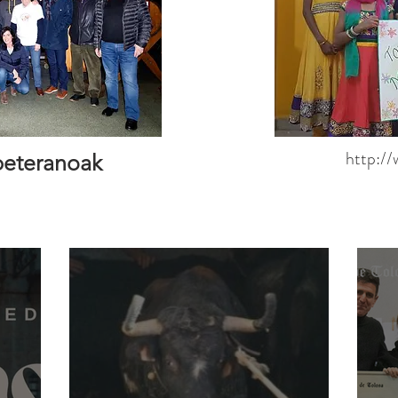
http://
beteranoak