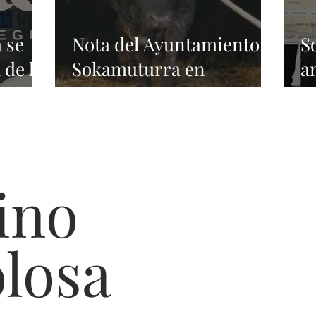
 se
Nota del Ayuntamiento:
S
 de la
Sokamuturra en
a
Carnaval
a
ino
olosa