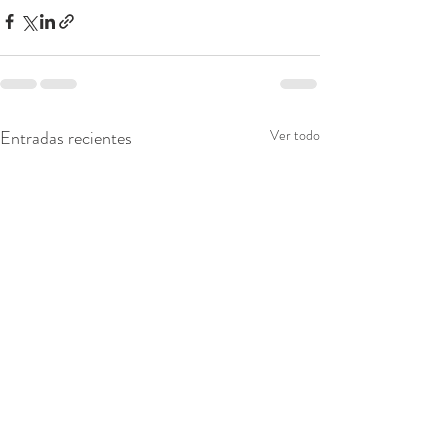
8LfDuup4yfIUulnDWE4DT0tRTdW4CIw&oe=62
AE7260
Entradas recientes
Ver todo