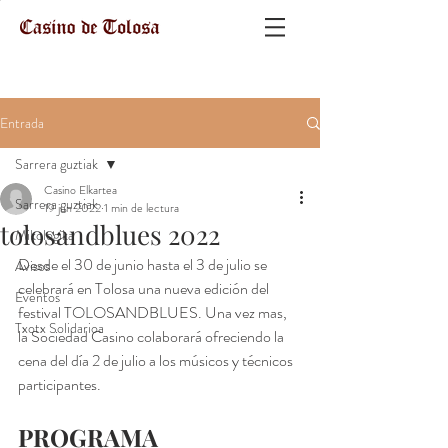
Entrada
Sarrera guztiak
Casino Elkartea
Sarrera guztiak
19 jun 2022
1 min de lectura
tolosandblues 2022
Mikologika
Desde el 30 de junio hasta el 3 de julio se 
Avisos
celebrará en Tolosa una nueva edición del 
Eventos
festival TOLOSANDBLUES. Una vez mas, 
Txotx Solidarioa
la Sociedad Casino colaborará ofreciendo la 
cena del día 2 de julio a los músicos y técnicos 
participantes.
PROGRAMA