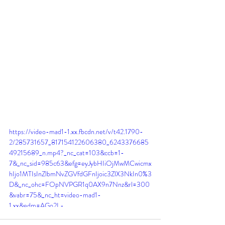
https://video-mad1-1.xx.fbcdn.net/v/t42.1790-
2/285731657_817154122606380_6243376685
49215689_n.mp4?_nc_cat=103&ccb=1-
7&_nc_sid=985c63&efg=eyJybHIiOjMwMCwicmx
hIjo1MTIsInZlbmNvZGVfdGFnIjoic3ZlX3NkIn0%3
D&_nc_ohc=FOpNVPGR1q0AX9n7Nnz&rl=300
&vabr=75&_nc_ht=video-mad1-
1.xx&edm=AGo2L-
IEAAAA&oh=00_AT_Z1phEtkfaJ6-