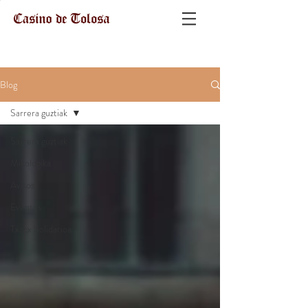
Blog
Sarrera guztiak
Sarrera guztiak
Mikologika
Avisos
Eventos
Txotx Solidarioa