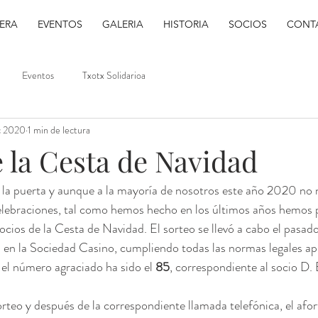
ERA
EVENTOS
GALERIA
HISTORIA
SOCIOS
CONT
Eventos
Txotx Solidarioa
c 2020
1 min de lectura
 la Cesta de Navidad
 la puerta y aunque a la mayoría de nosotros este año 2020 no 
lebraciones, tal como hemos hecho en los últimos años hemos p
ocios de la Cesta de Navidad. El sorteo se llevó a cabo el pasado
 en la Sociedad Casino, cumpliendo todas las normas legales apl
 el número agraciado ha sido el 
85
, correspondiente al socio D. 
rteo y después de la correspondiente llamada telefónica, el afo