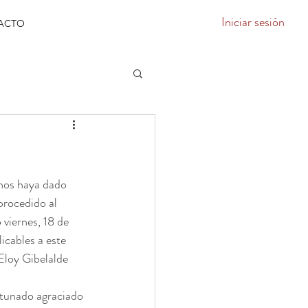
Iniciar sesión
ACTO
nos haya dado 
rocedido al 
 viernes, 18 de 
icables a este 
Eloy Gibelalde 
rtunado agraciado 