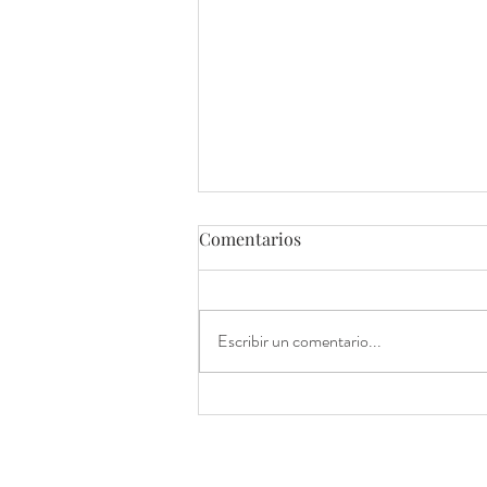
Comentarios
Escribir un comentario...
El Casino de Tolosa se
prepara para el Día de la
Sociedad