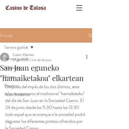
Entrada
Sarrera guztiak
Casino Elkartea
Sarrera guztiak
17 jun 2022
1 min de lectura
San Juan eguneko
Mikologika
"hamaiketakoa" elkartean
Avisos
Eventos
Después del impás de los dos últimos, este 
año recuperamos el tradicional "hamaiketako" 
Txotx Solidarioa
del día de San Juan en la Sociedad Casino. El 
24 de junio desde las 11:30 hasta las 13:30 
todo aquel que se acerque a la sociedad podrá 
degustar los diferentes pintxos ofrecidos por 
la Sociedad Casino.