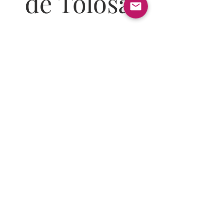
de Tolosa
Plaza Zaharra, 1
20400 Tolosa (GIPUZKOA)
info@casinotolosa.eus
+34 628772725