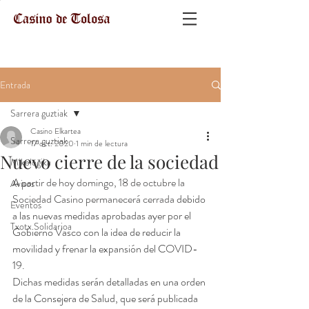
Entrada
Sarrera guztiak
Casino Elkartea
Sarrera guztiak
17 oct. 2020
1 min de lectura
Nuevo cierre de la sociedad
Mikologika
A partir de hoy domingo, 18 de octubre la 
Avisos
Sociedad Casino permanecerá cerrada 
debido 
Eventos
a las nuevas medidas aprobadas ayer por el 
Txotx Solidarioa
Gobierno Vasco con la idea de reducir la 
movilidad y frenar la expansión del COVID-
19. 
Dichas medidas serán detalladas en una orden 
de la Consejera de Salud, que será publicada 