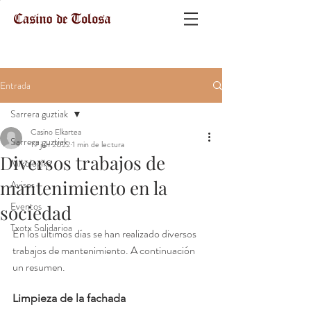
Entrada
Sarrera guztiak
Casino Elkartea
Sarrera guztiak
19 jun 2022
1 min de lectura
Diversos trabajos de
Mikologika
mantenimiento en la
Avisos
Eventos
sociedad
Txotx Solidarioa
En los últimos días se han realizado diversos 
trabajos de mantenimiento. A continuación 
un resumen.
Limpieza de la fachada