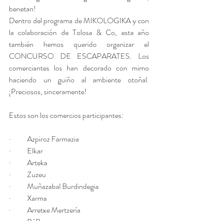
benetan!
Dentro del programa de MIKOLOGIKA y con 
la colaboración de Tolosa & Co, esta año 
también hemos querido organizar el 
CONCURSO DE ESCAPARATES. Los 
comerciantes los han decorado con mimo 
haciendo un guiño al ambiente otoñal. 
¡Preciosos, sinceramente!
Estos son los comercios participantes:
·           Azpiroz Farmazia
·           Elkar
·           Arteka
·           Zuzeu
·           Muñazabal Burdindegia
·           Xarma
·           Arretxe Mertzería