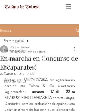
Entrada
Sarrera guztiak
Casino Elkartea
Sarrera guztiak
18 oct 2022
1 min de lectura
En marcha en Concurso de
Mikologika
Escaparates!
Avisos
Eventos
Actualizado:
19 oct 2022
Aurten ere, MIKOLOGIKA-ren egitarauaren 
Txotx Solidarioa
barruan eta Tolosa & Co elkartearen 
laguntzarekin, 
urriaren 17-tik 22-ra 
ERAKUSLEIHO LEHIAKETA antolatu dugu. 
Dendariek beraien erakusleihoak apaindu eta 
udazken giroarekin bat egin dute. Zoragarriak, 