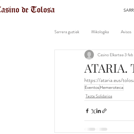
SARR
Sarrera guztiak
Mikologika
Avisos
Casino Elkartea
3 feb
ATARIA. T
https://ataria.eus/to
Eventos
Hemeroteca
Txotx Solidarioa