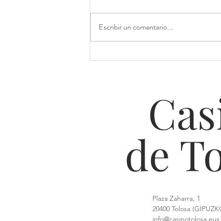
Escribir un comentario...
Solidaridad y un ambiente
excepcional ayer
Cas
de T
Plaza Zaharra, 1
20400 Tolosa (GIPUZ
info@casinotolosa.eus