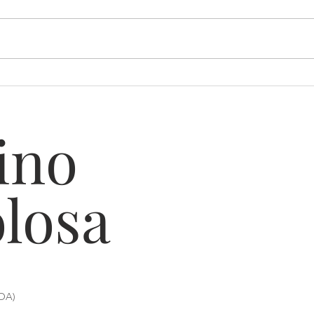
Hoy se ha presentado el "V.
ATAR
Txotx Solidarioa"
Ibar
ino
olosa
KOA)