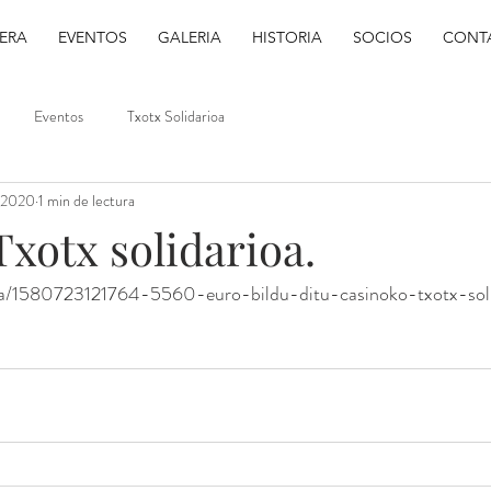
ERA
EVENTOS
GALERIA
HISTORIA
SOCIOS
CONT
Eventos
Txotx Solidarioa
 2020
1 min de lectura
xotx solidarioa.
losa/1580723121764-5560-euro-bildu-ditu-casinoko-txotx-sol