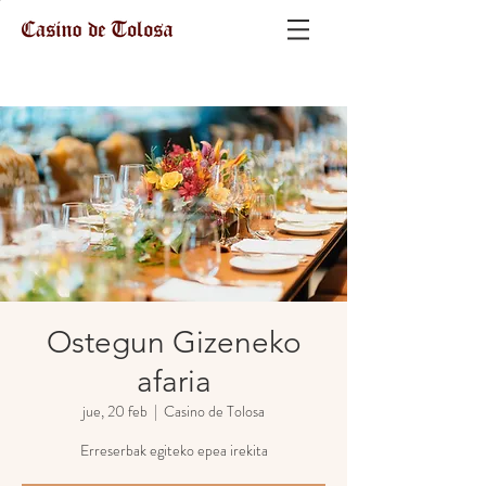
Ostegun Gizeneko
afaria
jue, 20 feb
  |  
Casino de Tolosa
Erreserbak egiteko epea irekita