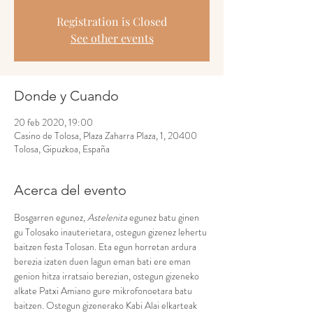
Registration is Closed
See other events
Donde y Cuando
20 feb 2020, 19:00
Casino de Tolosa, Plaza Zaharra Plaza, 1, 20400
Tolosa, Gipuzkoa, España
Acerca del evento
Bosgarren egunez, 
Astelenita 
egunez batu ginen 
gu Tolosako inauterietara, ostegun gizenez lehertu 
baitzen festa Tolosan. Eta egun horretan ardura 
berezia izaten duen lagun eman bati ere eman 
genion hitza irratsaio berezian, ostegun gizeneko 
alkate Patxi Amiano gure mikrofonoetara batu 
baitzen. Ostegun gizenerako Kabi Alai elkarteak 