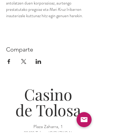
antolatzen duen korporazioaz, aurtengo 
prestatutako pregoiaz eta Mari Kruz Iribarren 
inauterizale kuttunaz hitz egin genuen harekin.
Comparte
Casino
de Tolosa
Plaza Zaharra, 1
20400 Tolosa (GIPUZKOA)