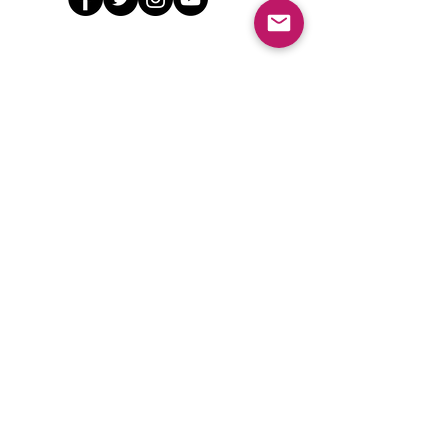
© 2020 Casino de Tolosa Elkartea